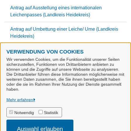
Antrag auf Ausstellung eines internationalen
Leichenpasses (Landkreis Heidekreis)
Antrag auf Umbettung einer Leiche/ Urne (Landkreis
Heidekreis)
VERWENDUNG VON COOKIES
U
Wir verwenden Cookies, um die Funktionalität unserer Seiten
sicherzustellen, Funktionen von Drittanbietern anbieten zu
Urkunden aus dem Sterberegister (Stadt Munster)
können und die Zugriffe auf unsere Webseite zu analysieren.
Die Drittanbieter führen diese Informationen möglicherweise mit
weiteren Daten zusammen, die Sie ihnen bereitgestellt haben
oder die sie im Rahmen Ihrer Nutzung der Dienste gesammelt
haben.
Stadt Munster
Mehr erfahren
Notwendig
Statistik
Alle Rechte vorbehalten
Auswahl erlauben