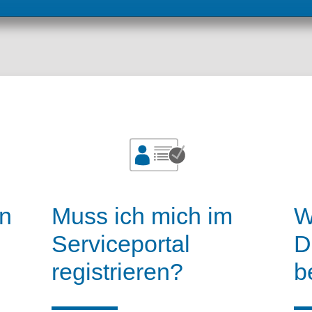
l
n
Muss ich mich im
W
Serviceportal
D
registrieren?
b